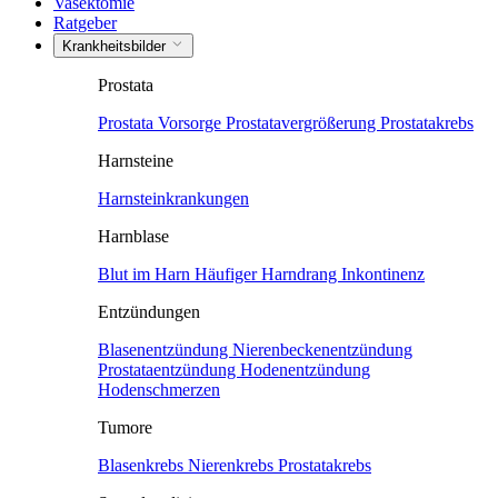
Vasektomie
Ratgeber
Krankheitsbilder
Prostata
Prostata Vorsorge
Prostatavergrößerung
Prostatakrebs
Harnsteine
Harnsteinkrankungen
Harnblase
Blut im Harn
Häufiger Harndrang
Inkontinenz
Entzündungen
Blasenentzündung
Nierenbeckenentzündung
Prostataentzündung
Hodenentzündung
Hodenschmerzen
Tumore
Blasenkrebs
Nierenkrebs
Prostatakrebs