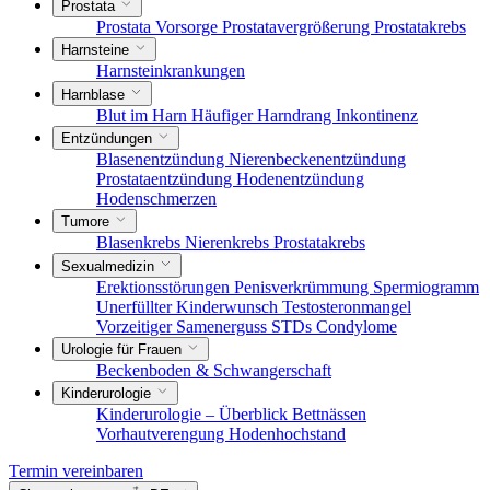
Prostata
Prostata Vorsorge
Prostatavergrößerung
Prostatakrebs
Harnsteine
Harnsteinkrankungen
Harnblase
Blut im Harn
Häufiger Harndrang
Inkontinenz
Entzündungen
Blasenentzündung
Nierenbeckenentzündung
Prostataentzündung
Hodenentzündung
Hodenschmerzen
Tumore
Blasenkrebs
Nierenkrebs
Prostatakrebs
Sexualmedizin
Erektionsstörungen
Penisverkrümmung
Spermiogramm
Unerfüllter Kinderwunsch
Testosteronmangel
Vorzeitiger Samenerguss
STDs
Condylome
Urologie für Frauen
Beckenboden & Schwangerschaft
Kinderurologie
Kinderurologie – Überblick
Bettnässen
Vorhautverengung
Hodenhochstand
Termin vereinbaren