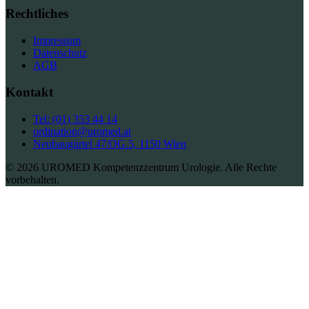
Rechtliches
Impressum
Datenschutz
AGB
Kontakt
Tel: (01) 353 44 14
ordination@uromed.at
Neubaugürtel 47/OG.5, 1150 Wien
© 2026 UROMED Kompetenzzentrum Urologie. Alle Rechte
vorbehalten.