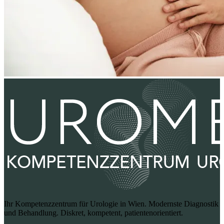
Ihr Kompetenzzentrum für Urologie in Wien. Modernste Diagnostik
und Behandlung. Diskret, kompetent, patientenorientiert.