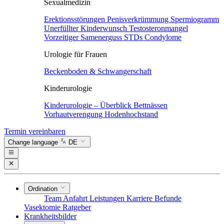
Sexualmedizin
Erektionsstörungen
Penisverkrümmung
Spermiogramm
Unerfüllter Kinderwunsch
Testosteronmangel
Vorzeitiger Samenerguss
STDs
Condylome
Urologie für Frauen
Beckenboden & Schwangerschaft
Kinderurologie
Kinderurologie – Überblick
Bettnässen
Vorhautverengung
Hodenhochstand
Termin vereinbaren
Change language
DE
Ordination
Team
Anfahrt
Leistungen
Karriere
Befunde
Vasektomie
Ratgeber
Krankheitsbilder