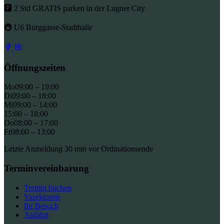
🅿 2 Std GRATIS parken in der Lugner City
🚇 U6 Burggasse-Stadthalle
Öffnungszeiten
Mo
09:00 – 19:00
Di
09:00 – 18:00
Mi
09:00 – 14:00
15:00 – 18:00
Do
08:00 – 17:00
Fr
08:00 – 13:00
Letzte Anmeldung 30 min vor Ordinationsende
Terminvereinbarung
Termin buchen
Vasektomie
Ihr Besuch
Anfahrt