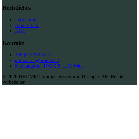
Rechtliches
Impressum
Datenschutz
AGB
Kontakt
Tel: (01) 353 44 14
ordination@uromed.at
Neubaugürtel 47/OG.5, 1150 Wien
© 2026 UROMED Kompetenzzentrum Urologie. Alle Rechte
vorbehalten.