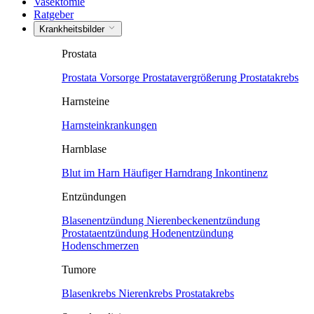
Vasektomie
Ratgeber
Krankheitsbilder
Prostata
Prostata Vorsorge
Prostatavergrößerung
Prostatakrebs
Harnsteine
Harnsteinkrankungen
Harnblase
Blut im Harn
Häufiger Harndrang
Inkontinenz
Entzündungen
Blasenentzündung
Nierenbeckenentzündung
Prostataentzündung
Hodenentzündung
Hodenschmerzen
Tumore
Blasenkrebs
Nierenkrebs
Prostatakrebs