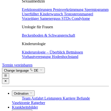
Sexualmedizin
Erektionsstörungen
Penisverkrümmung
Spermiogramm
Unerfüllter Kinderwunsch
Testosteronmangel
Vorzeitiger Samenerguss
STDs
Condylome
Urologie für Frauen
Beckenboden & Schwangerschaft
Kinderurologie
Kinderurologie – Überblick
Bettnässen
Vorhautverengung
Hodenhochstand
Termin vereinbaren
Change language
DE
Ordination
Team
Anfahrt
Leistungen
Karriere
Befunde
Vasektomie
Ratgeber
Krankheitsbilder