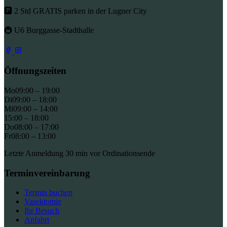
🅿 2 Std GRATIS parken in der Lugner City
🚇 U6 Burggasse-Stadthalle
Öffnungszeiten
Mo
09:00 – 19:00
Di
09:00 – 18:00
Mi
09:00 – 14:00
15:00 – 18:00
Do
08:00 – 17:00
Fr
08:00 – 13:00
Letzte Anmeldung 30 min vor Ordinationsende
Terminvereinbarung
Termin buchen
Vasektomie
Ihr Besuch
Anfahrt