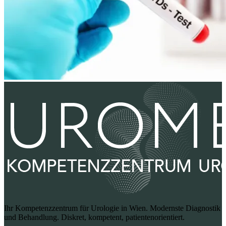
Ihr Kompetenzzentrum für Urologie in Wien. Modernste Diagnostik
und Behandlung. Diskret, kompetent, patientenorientiert.