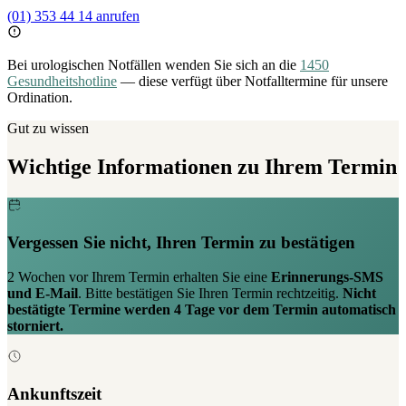
(01) 353 44 14 anrufen
Bei urologischen Notfällen wenden Sie sich an die
1450
Gesundheitshotline
— diese verfügt über Notfalltermine für unsere
Ordination.
Gut zu wissen
Wichtige Informationen zu Ihrem Termin
Vergessen Sie nicht, Ihren Termin zu bestätigen
2 Wochen vor Ihrem Termin erhalten Sie eine
Erinnerungs-SMS
und E-Mail
. Bitte bestätigen Sie Ihren Termin rechtzeitig.
Nicht
bestätigte Termine werden 4 Tage vor dem Termin automatisch
storniert.
Ankunftszeit