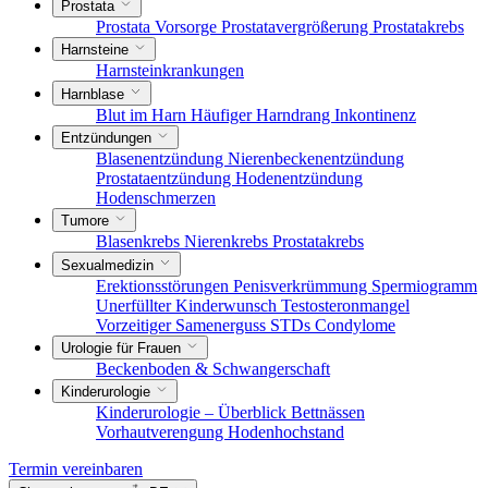
Prostata
Prostata Vorsorge
Prostatavergrößerung
Prostatakrebs
Harnsteine
Harnsteinkrankungen
Harnblase
Blut im Harn
Häufiger Harndrang
Inkontinenz
Entzündungen
Blasenentzündung
Nierenbeckenentzündung
Prostataentzündung
Hodenentzündung
Hodenschmerzen
Tumore
Blasenkrebs
Nierenkrebs
Prostatakrebs
Sexualmedizin
Erektionsstörungen
Penisverkrümmung
Spermiogramm
Unerfüllter Kinderwunsch
Testosteronmangel
Vorzeitiger Samenerguss
STDs
Condylome
Urologie für Frauen
Beckenboden & Schwangerschaft
Kinderurologie
Kinderurologie – Überblick
Bettnässen
Vorhautverengung
Hodenhochstand
Termin vereinbaren