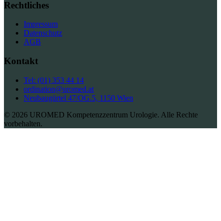
Rechtliches
Impressum
Datenschutz
AGB
Kontakt
Tel: (01) 353 44 14
ordination@uromed.at
Neubaugürtel 47/OG.5, 1150 Wien
© 2026 UROMED Kompetenzzentrum Urologie. Alle Rechte
vorbehalten.