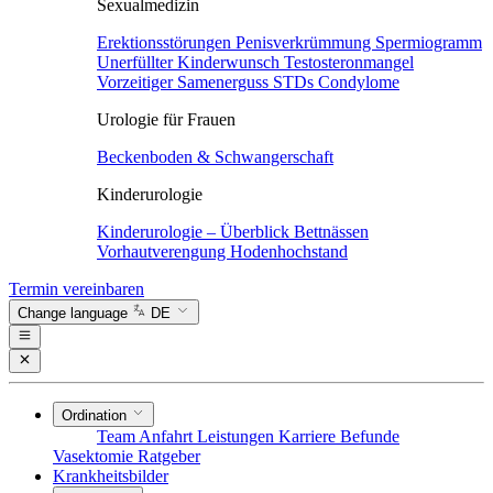
Sexualmedizin
Erektionsstörungen
Penisverkrümmung
Spermiogramm
Unerfüllter Kinderwunsch
Testosteronmangel
Vorzeitiger Samenerguss
STDs
Condylome
Urologie für Frauen
Beckenboden & Schwangerschaft
Kinderurologie
Kinderurologie – Überblick
Bettnässen
Vorhautverengung
Hodenhochstand
Termin vereinbaren
Change language
DE
Ordination
Team
Anfahrt
Leistungen
Karriere
Befunde
Vasektomie
Ratgeber
Krankheitsbilder