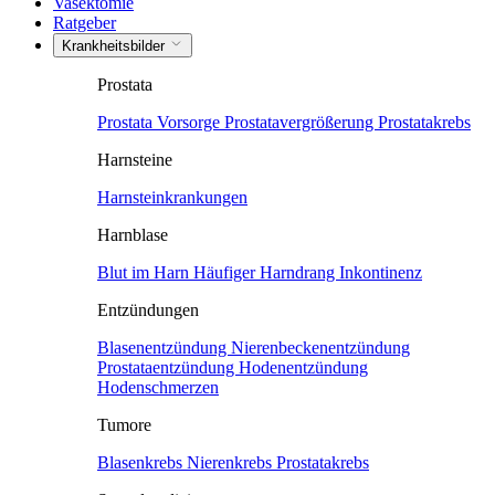
Vasektomie
Ratgeber
Krankheitsbilder
Prostata
Prostata Vorsorge
Prostatavergrößerung
Prostatakrebs
Harnsteine
Harnsteinkrankungen
Harnblase
Blut im Harn
Häufiger Harndrang
Inkontinenz
Entzündungen
Blasenentzündung
Nierenbeckenentzündung
Prostataentzündung
Hodenentzündung
Hodenschmerzen
Tumore
Blasenkrebs
Nierenkrebs
Prostatakrebs