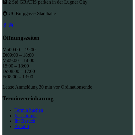
🅿 2 Std GRATIS parken in der Lugner City
🚇 U6 Burggasse-Stadthalle
Öffnungszeiten
Mo
09:00 – 19:00
Di
09:00 – 18:00
Mi
09:00 – 14:00
15:00 – 18:00
Do
08:00 – 17:00
Fr
08:00 – 13:00
Letzte Anmeldung 30 min vor Ordinationsende
Terminvereinbarung
Termin buchen
Vasektomie
Ihr Besuch
Anfahrt