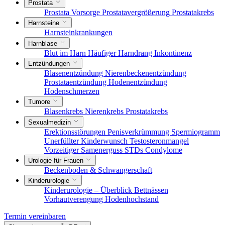
Prostata
Prostata Vorsorge
Prostatavergrößerung
Prostatakrebs
Harnsteine
Harnsteinkrankungen
Harnblase
Blut im Harn
Häufiger Harndrang
Inkontinenz
Entzündungen
Blasenentzündung
Nierenbeckenentzündung
Prostataentzündung
Hodenentzündung
Hodenschmerzen
Tumore
Blasenkrebs
Nierenkrebs
Prostatakrebs
Sexualmedizin
Erektionsstörungen
Penisverkrümmung
Spermiogramm
Unerfüllter Kinderwunsch
Testosteronmangel
Vorzeitiger Samenerguss
STDs
Condylome
Urologie für Frauen
Beckenboden & Schwangerschaft
Kinderurologie
Kinderurologie – Überblick
Bettnässen
Vorhautverengung
Hodenhochstand
Termin vereinbaren