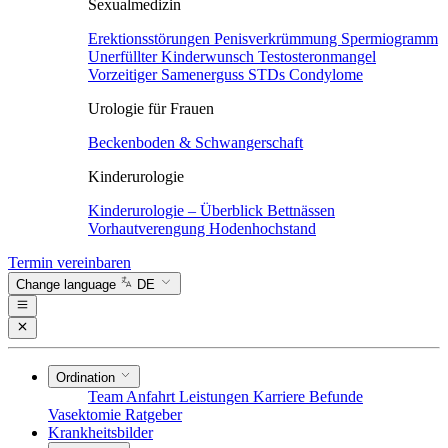
Sexualmedizin
Erektionsstörungen
Penisverkrümmung
Spermiogramm
Unerfüllter Kinderwunsch
Testosteronmangel
Vorzeitiger Samenerguss
STDs
Condylome
Urologie für Frauen
Beckenboden & Schwangerschaft
Kinderurologie
Kinderurologie – Überblick
Bettnässen
Vorhautverengung
Hodenhochstand
Termin vereinbaren
Change language
DE
Ordination
Team
Anfahrt
Leistungen
Karriere
Befunde
Vasektomie
Ratgeber
Krankheitsbilder