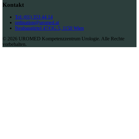
Kontakt
Tel: (01) 353 44 14
ordination@uromed.at
Neubaugürtel 47/OG.5, 1150 Wien
© 2026 UROMED Kompetenzzentrum Urologie. Alle Rechte
vorbehalten.