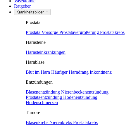
Vasektomie
Ratgeber
Krankheitsbilder
Prostata
Prostata Vorsorge
Prostatavergrößerung
Prostatakrebs
Harnsteine
Harnsteinkrankungen
Harnblase
Blut im Harn
Häufiger Harndrang
Inkontinenz
Entzündungen
Blasenentzündung
Nierenbeckenentzündung
Prostataentzündung
Hodenentzündung
Hodenschmerzen
Tumore
Blasenkrebs
Nierenkrebs
Prostatakrebs