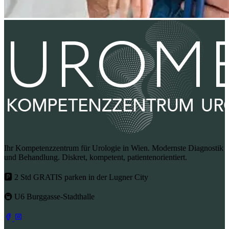
Ihr Kompetenzzentrum für Urologie in Wien. Modernste Diagnostik
und Behandlung. Diskret, kompetent, patientenorientiert.
🅿 2 Std GRATIS parken in der Lugner City
🚇 U6 Burggasse-Stadthalle