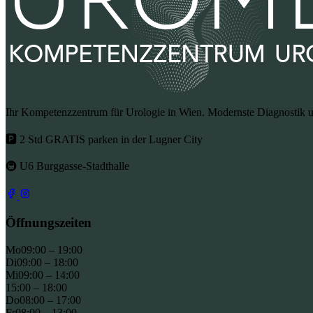
Ihr Kompetenzzentrum für Urologie in Wien. Modernste Diagnostik un
🅿 2 Std GRATIS parken in der Lugner City
🚇 U6 Burggasse-Stadthalle
Öffnungszeiten
Mo
09:00 – 19:00
Di
09:00 – 18:00
Mi
09:00 – 14:00
15:00 – 18:00
Do
08:00 – 17:00
Fr
08:00 – 13:00