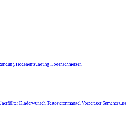
tzündung
Hodenentzündung
Hodenschmerzen
Unerfüllter Kinderwunsch
Testosteronmangel
Vorzeitiger Samenerguss