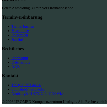
Letzte Anmeldung 30 min vor Ordinationsende
Terminvereinbarung
Termin buchen
Vasektomie
Ihr Besuch
Anfahrt
Rechtliches
Impressum
Datenschutz
AGB
Kontakt
Tel: (01) 353 44 14
ordination@uromed.at
Neubaugürtel 47/OG.5, 1150 Wien
© 2026 UROMED Kompetenzzentrum Urologie. Alle Rechte vorbeha