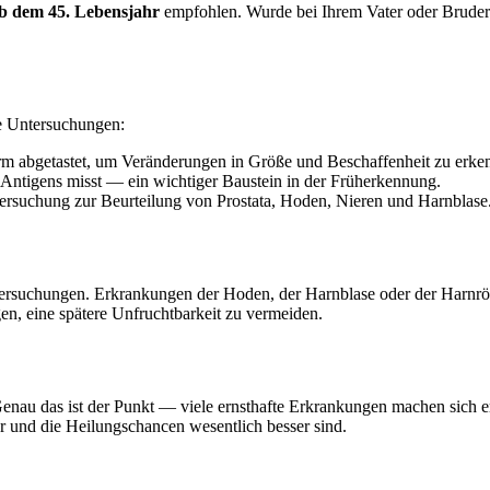
b dem 45. Lebensjahr
empfohlen. Wurde bei Ihrem Vater oder Bruder ber
te Untersuchungen:
rm abgetastet, um Veränderungen in Größe und Beschaffenheit zu erke
n Antigens misst — ein wichtiger Baustein in der Früherkennung.
ersuchung zur Beurteilung von Prostata, Hoden, Nieren und Harnblase
rsuchungen. Erkrankungen der Hoden, der Harnblase oder der Harnröhr
en, eine spätere Unfruchtbarkeit zu vermeiden.
nau das ist der Punkt — viele ernsthafte Erkrankungen machen sich er
r und die Heilungschancen wesentlich besser sind.