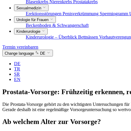
Blasenkrebs
Nierenkrebs
Prostatakrebs
Sexualmedizin
Erektionsstörungen
Penisverkrümmung
Spermiogramm
Urologie für Frauen
Beckenboden & Schwangerschaft
Kinderurologie
Kinderurologie – Überblick
Bettnässen
Vorhautverengu
Termin vereinbaren
Change language
DE
DE
TR
SR
EN
Prostata-Vorsorge: Frühzeitig erkennen, r
Die Prostata-Vorsorge gehört zu den wichtigsten Untersuchungen für
Gerade deshalb ist eine regelmäßige Vorsorgeuntersuchung so wertvoll
Ab welchem Alter zur Vorsorge?