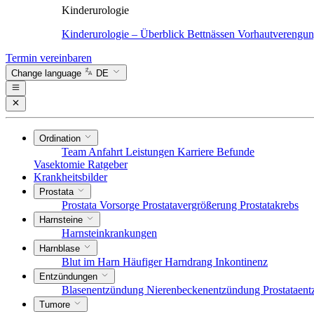
Kinderurologie
Kinderurologie – Überblick
Bettnässen
Vorhautverengu
Termin vereinbaren
Change language
DE
Ordination
Team
Anfahrt
Leistungen
Karriere
Befunde
Vasektomie
Ratgeber
Krankheitsbilder
Prostata
Prostata Vorsorge
Prostatavergrößerung
Prostatakrebs
Harnsteine
Harnsteinkrankungen
Harnblase
Blut im Harn
Häufiger Harndrang
Inkontinenz
Entzündungen
Blasenentzündung
Nierenbeckenentzündung
Prostataen
Tumore