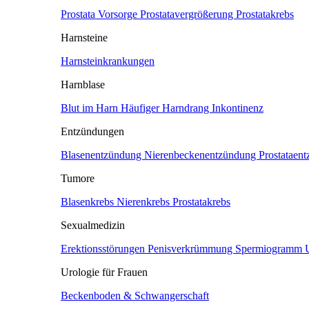
Prostata Vorsorge
Prostatavergrößerung
Prostatakrebs
Harnsteine
Harnsteinkrankungen
Harnblase
Blut im Harn
Häufiger Harndrang
Inkontinenz
Entzündungen
Blasenentzündung
Nierenbeckenentzündung
Prostataen
Tumore
Blasenkrebs
Nierenkrebs
Prostatakrebs
Sexualmedizin
Erektionsstörungen
Penisverkrümmung
Spermiogramm
Urologie für Frauen
Beckenboden & Schwangerschaft