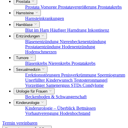
Prostata
Prostata Vorsorge
Prostatavergrößerung
Prostatakrebs
Harnsteine
Harnsteinkrankungen
Harnblase
Blut im Harn
Häufiger Harndrang
Inkontinenz
Entzündungen
Blasenentzündung
Nierenbeckenentzündung
Prostataentzündung
Hodenentzündung
Hodenschmerzen
Tumore
Blasenkrebs
Nierenkrebs
Prostatakrebs
Sexualmedizin
Erektionsstörungen
Penisverkrümmung
Spermiogramm
Unerfüllter Kinderwunsch
Testosteronmangel
Vorzeitiger Samenerguss
STDs
Condylome
Urologie für Frauen
Beckenboden & Schwangerschaft
Kinderurologie
Kinderurologie – Überblick
Bettnässen
Vorhautverengung
Hodenhochstand
Termin vereinbaren