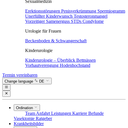
Sexualmedizin
Erektionsstörungen
Penisverkrümmung
Spermiogramm
Unerfüllter Kinderwunsch
Testosteronmangel
Vorzeitiger Samenerguss
STDs
Condylome
Urologie für Frauen
Beckenboden & Schwangerschaft
Kinderurologie
Kinderurologie – Überblick
Bettnässen
Vorhautverengung
Hodenhochstand
Termin vereinbaren
Change language
DE
Ordination
Team
Anfahrt
Leistungen
Karriere
Befunde
Vasektomie
Ratgeber
Krankheitsbilder