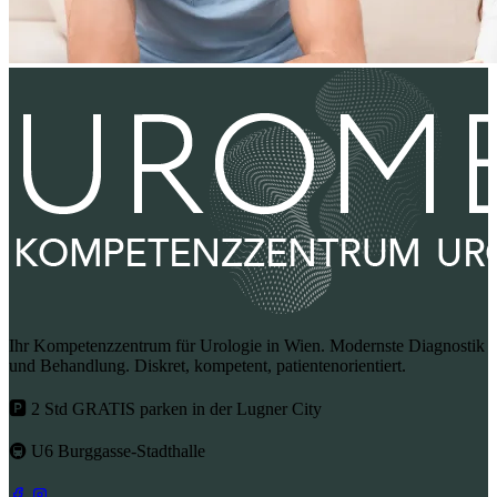
Ihr Kompetenzzentrum für Urologie in Wien. Modernste Diagnostik
und Behandlung. Diskret, kompetent, patientenorientiert.
🅿 2 Std GRATIS parken in der Lugner City
🚇 U6 Burggasse-Stadthalle