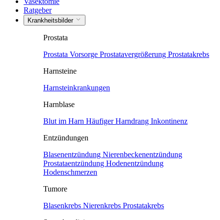
Vasektomie
Ratgeber
Krankheitsbilder
Prostata
Prostata Vorsorge
Prostatavergrößerung
Prostatakrebs
Harnsteine
Harnsteinkrankungen
Harnblase
Blut im Harn
Häufiger Harndrang
Inkontinenz
Entzündungen
Blasenentzündung
Nierenbeckenentzündung
Prostataentzündung
Hodenentzündung
Hodenschmerzen
Tumore
Blasenkrebs
Nierenkrebs
Prostatakrebs