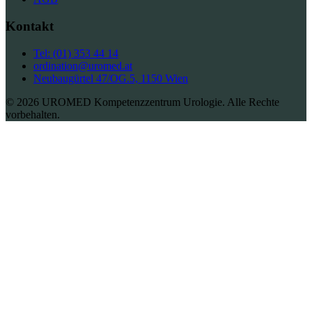
Kontakt
Tel: (01) 353 44 14
ordination@uromed.at
Neubaugürtel 47/OG.5, 1150 Wien
© 2026 UROMED Kompetenzzentrum Urologie. Alle Rechte
vorbehalten.