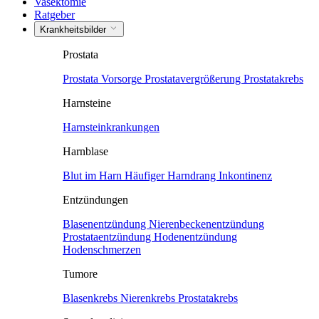
Vasektomie
Ratgeber
Krankheitsbilder
Prostata
Prostata Vorsorge
Prostatavergrößerung
Prostatakrebs
Harnsteine
Harnsteinkrankungen
Harnblase
Blut im Harn
Häufiger Harndrang
Inkontinenz
Entzündungen
Blasenentzündung
Nierenbeckenentzündung
Prostataentzündung
Hodenentzündung
Hodenschmerzen
Tumore
Blasenkrebs
Nierenkrebs
Prostatakrebs