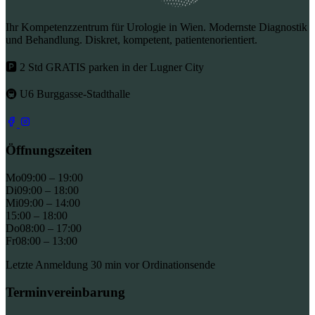
Ihr Kompetenzzentrum für Urologie in Wien. Modernste Diagnostik
und Behandlung. Diskret, kompetent, patientenorientiert.
🅿 2 Std GRATIS parken in der Lugner City
🚇 U6 Burggasse-Stadthalle
Öffnungszeiten
Mo
09:00 – 19:00
Di
09:00 – 18:00
Mi
09:00 – 14:00
15:00 – 18:00
Do
08:00 – 17:00
Fr
08:00 – 13:00
Letzte Anmeldung 30 min vor Ordinationsende
Terminvereinbarung