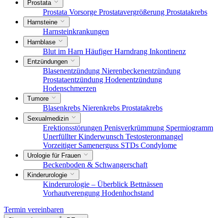
Prostata
Prostata Vorsorge
Prostatavergrößerung
Prostatakrebs
Harnsteine
Harnsteinkrankungen
Harnblase
Blut im Harn
Häufiger Harndrang
Inkontinenz
Entzündungen
Blasenentzündung
Nierenbeckenentzündung
Prostataentzündung
Hodenentzündung
Hodenschmerzen
Tumore
Blasenkrebs
Nierenkrebs
Prostatakrebs
Sexualmedizin
Erektionsstörungen
Penisverkrümmung
Spermiogramm
Unerfüllter Kinderwunsch
Testosteronmangel
Vorzeitiger Samenerguss
STDs
Condylome
Urologie für Frauen
Beckenboden & Schwangerschaft
Kinderurologie
Kinderurologie – Überblick
Bettnässen
Vorhautverengung
Hodenhochstand
Termin vereinbaren