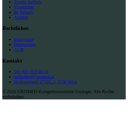
Termin buchen
Vasektomie
Ihr Besuch
Anfahrt
Rechtliches
Impressum
Datenschutz
AGB
Kontakt
Tel: (01) 353 44 14
ordination@uromed.at
Neubaugürtel 47/OG.5, 1150 Wien
© 2026 UROMED Kompetenzzentrum Urologie. Alle Rechte
vorbehalten.