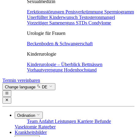
Sexualmedizin
Erektionsstörungen
Penisverkrümmung
Spermiogramm
Unerfüllter Kinderwunsch
Testosteronmangel
Vorzeitiger Samenerguss
STDs
Condylome
Urologie für Frauen
Beckenboden & Schwangerschaft
Kinderurologie
Kinderurologie – Überblick
Bettnässen
Vorhautverengung
Hodenhochstand
Termin vereinbaren
Change language
DE
Ordination
Team
Anfahrt
Leistungen
Karriere
Befunde
Vasektomie
Ratgeber
Krankheitsbilder