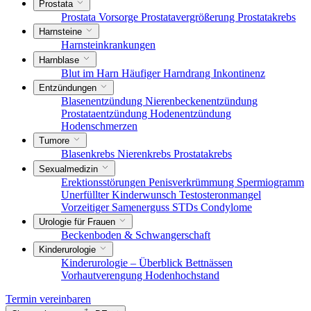
Prostata
Prostata Vorsorge
Prostatavergrößerung
Prostatakrebs
Harnsteine
Harnsteinkrankungen
Harnblase
Blut im Harn
Häufiger Harndrang
Inkontinenz
Entzündungen
Blasenentzündung
Nierenbeckenentzündung
Prostataentzündung
Hodenentzündung
Hodenschmerzen
Tumore
Blasenkrebs
Nierenkrebs
Prostatakrebs
Sexualmedizin
Erektionsstörungen
Penisverkrümmung
Spermiogramm
Unerfüllter Kinderwunsch
Testosteronmangel
Vorzeitiger Samenerguss
STDs
Condylome
Urologie für Frauen
Beckenboden & Schwangerschaft
Kinderurologie
Kinderurologie – Überblick
Bettnässen
Vorhautverengung
Hodenhochstand
Termin vereinbaren