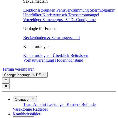
Sexualmedizin
Erektionsstörungen
Penisverkrümmung
Spermiogramm
Unerfüllter Kinderwunsch
Testosteronmangel
Vorzeitiger Samenerguss
STDs
Condylome
Urologie für Frauen
Beckenboden & Schwangerschaft
Kinderurologie
Kinderurologie – Überblick
Bettnässen
Vorhautverengung
Hodenhochstand
Termin vereinbaren
Change language
DE
Ordination
Team
Anfahrt
Leistungen
Karriere
Befunde
Vasektomie
Ratgeber
Krankheitsbilder