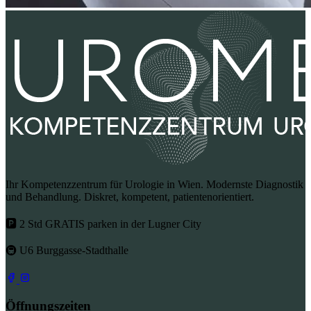
Ihr Kompetenzzentrum für Urologie in Wien. Modernste Diagnostik
und Behandlung. Diskret, kompetent, patientenorientiert.
🅿 2 Std GRATIS parken in der Lugner City
🚇 U6 Burggasse-Stadthalle
Öffnungszeiten