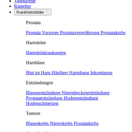
Vasektomie
Ratgeber
Krankheitsbilder
Prostata
Prostata Vorsorge
Prostatavergrößerung
Prostatakrebs
Harnsteine
Harnsteinkrankungen
Harnblase
Blut im Harn
Häufiger Harndrang
Inkontinenz
Entzündungen
Blasenentzündung
Nierenbeckenentzündung
Prostataentzündung
Hodenentzündung
Hodenschmerzen
Tumore
Blasenkrebs
Nierenkrebs
Prostatakrebs