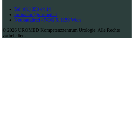
Tel: (01) 353 44 14
ordination@uromed.at
Neubaugürtel 47/OG.5, 1150 Wien
© 2026 UROMED Kompetenzzentrum Urologie. Alle Rechte
vorbehalten.