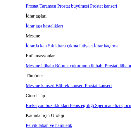
Prostat Taraması
Prostat büyümesi
Prostat kanseri
İdrar taşları
İdrar taşı hastalıkları
Mesane
İdrarda kan
Sık idrara çıkma ihtiyacı
İdrar kaçırma
Enflamasyonlar
Mesane iltihabı
Böbrek çukurunun iltihabı
Prostat iltihab
Tümörler
Mesane kanseri
Böbrek kanseri
Prostat kanseri
Cinsel Tıp
Ereksiyon bozuklukları
Penis eğriliği
Sperm analizi
Çocu
Kadınlar için Üroloji
Pelvik taban ve hamilelik