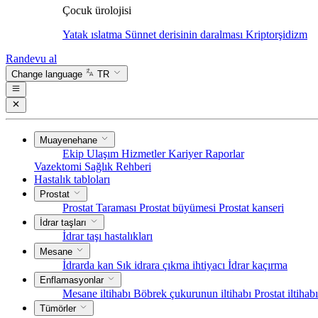
Çocuk ürolojisi
Yatak ıslatma
Sünnet derisinin daralması
Kriptorşidizm
Randevu al
Change language
TR
Muayenehane
Ekip
Ulaşım
Hizmetler
Kariyer
Raporlar
Vazektomi
Sağlık Rehberi
Hastalık tabloları
Prostat
Prostat Taraması
Prostat büyümesi
Prostat kanseri
İdrar taşları
İdrar taşı hastalıkları
Mesane
İdrarda kan
Sık idrara çıkma ihtiyacı
İdrar kaçırma
Enflamasyonlar
Mesane iltihabı
Böbrek çukurunun iltihabı
Prostat iltihab
Tümörler