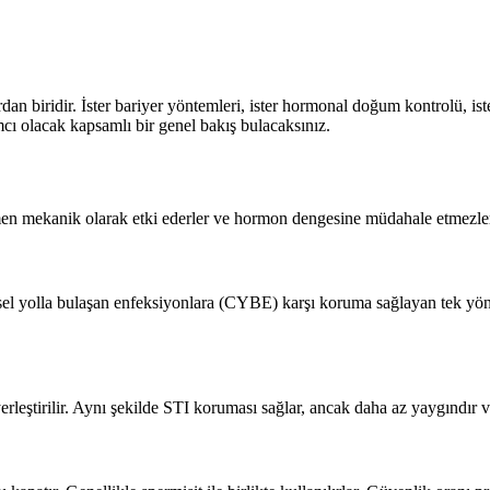
n biridir. İster bariyer yöntemleri, ister hormonal doğum kontrolü, i
mcı olacak kapsamlı bir genel bakış bulacaksınız.
men mekanik olarak etki ederler ve hormon dengesine müdahale etmezle
el yolla bulaşan enfeksiyonlara (CYBE) karşı koruma sağlayan tek yönte
erleştirilir. Aynı şekilde STI koruması sağlar, ancak daha az yaygındır ve