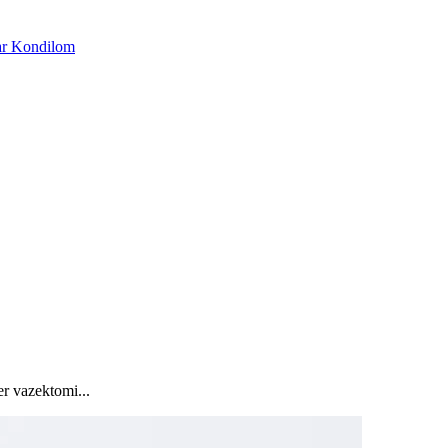
ar
Kondilom
er vazektomi...