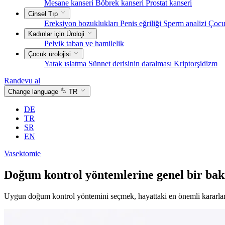
Mesane kanseri
Böbrek kanseri
Prostat kanseri
Cinsel Tıp
Ereksiyon bozuklukları
Penis eğriliği
Sperm analizi
Çocu
Kadınlar için Üroloji
Pelvik taban ve hamilelik
Çocuk ürolojisi
Yatak ıslatma
Sünnet derisinin daralması
Kriptorşidizm
Randevu al
Change language
TR
DE
TR
SR
EN
Vasektomie
Doğum kontrol yöntemlerine genel bir ba
Uygun doğum kontrol yöntemini seçmek, hayattaki en önemli kararlardan