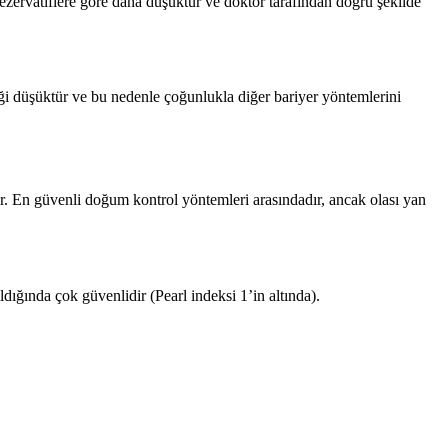
 prezervatiflere göre daha düşüktür ve doktor tarafından doğru şekilde
iği düşüktür ve bu nedenle çoğunlukla diğer bariyer yöntemlerini
. En güvenli doğum kontrol yöntemleri arasındadır, ancak olası yan
ığında çok güvenlidir (Pearl indeksi 1’in altında).