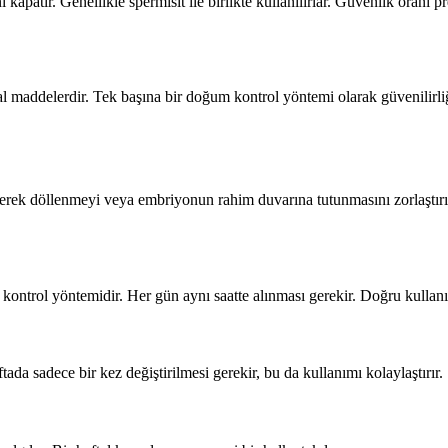
ı kapatır. Genellikle spermisit ile birlikte kullanılırlar. Güvenlik oranı
sal maddelerdir. Tek başına bir doğum kontrol yöntemi olarak güvenilirl
erek döllenmeyi veya embriyonun rahim duvarına tutunmasını zorlaştırır
trol yöntemidir. Her gün aynı saatte alınması gerekir. Doğru kullanıld
ftada sadece bir kez değiştirilmesi gerekir, bu da kullanımı kolaylaştırır.