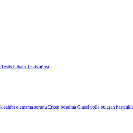
ı
Testis iltihabı
Testis ağrısı
k sahibi olamama sorunu
Erken boşalma
Cinsel yolla bulaşan hastalıkl