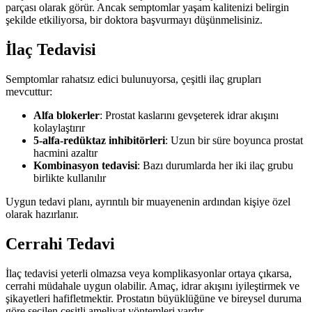
parçası olarak görür. Ancak semptomlar yaşam kalitenizi belirgin
şekilde etkiliyorsa, bir doktora başvurmayı düşünmelisiniz.
İlaç Tedavisi
Semptomlar rahatsız edici bulunuyorsa, çeşitli ilaç grupları
mevcuttur:
Alfa blokerler
: Prostat kaslarını gevşeterek idrar akışını
kolaylaştırır
5-alfa-redüktaz inhibitörleri
: Uzun bir süre boyunca prostat
hacmini azaltır
Kombinasyon tedavisi
: Bazı durumlarda her iki ilaç grubu
birlikte kullanılır
Uygun tedavi planı, ayrıntılı bir muayenenin ardından kişiye özel
olarak hazırlanır.
Cerrahi Tedavi
İlaç tedavisi yeterli olmazsa veya komplikasyonlar ortaya çıkarsa,
cerrahi müdahale uygun olabilir. Amaç, idrar akışını iyileştirmek ve
şikayetleri hafifletmektir. Prostatın büyüklüğüne ve bireysel duruma
göre seçilen çeşitli ameliyat yöntemleri vardır.