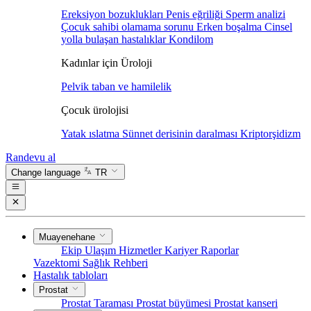
Ereksiyon bozuklukları
Penis eğriliği
Sperm analizi
Çocuk sahibi olamama sorunu
Erken boşalma
Cinsel
yolla bulaşan hastalıklar
Kondilom
Kadınlar için Üroloji
Pelvik taban ve hamilelik
Çocuk ürolojisi
Yatak ıslatma
Sünnet derisinin daralması
Kriptorşidizm
Randevu al
Change language
TR
Muayenehane
Ekip
Ulaşım
Hizmetler
Kariyer
Raporlar
Vazektomi
Sağlık Rehberi
Hastalık tabloları
Prostat
Prostat Taraması
Prostat büyümesi
Prostat kanseri