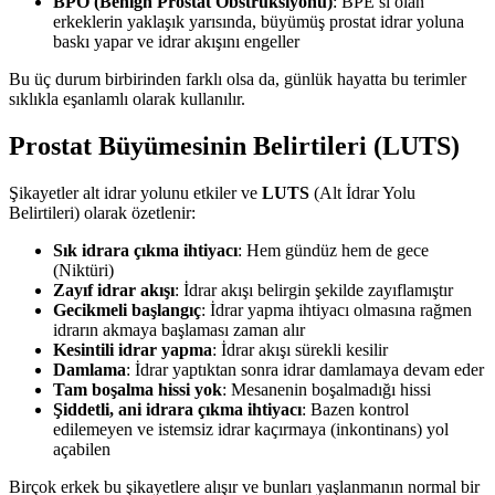
BPO (Benign Prostat Obstrüksiyonu)
: BPE’si olan
erkeklerin yaklaşık yarısında, büyümüş prostat idrar yoluna
baskı yapar ve idrar akışını engeller
Bu üç durum birbirinden farklı olsa da, günlük hayatta bu terimler
sıklıkla eşanlamlı olarak kullanılır.
Prostat Büyümesinin Belirtileri (LUTS)
Şikayetler alt idrar yolunu etkiler ve
LUTS
(Alt İdrar Yolu
Belirtileri) olarak özetlenir:
Sık idrara çıkma ihtiyacı
: Hem gündüz hem de gece
(Niktüri)
Zayıf idrar akışı
: İdrar akışı belirgin şekilde zayıflamıştır
Gecikmeli başlangıç
: İdrar yapma ihtiyacı olmasına rağmen
idrarın akmaya başlaması zaman alır
Kesintili idrar yapma
: İdrar akışı sürekli kesilir
Damlama
: İdrar yaptıktan sonra idrar damlamaya devam eder
Tam boşalma hissi yok
: Mesanenin boşalmadığı hissi
Şiddetli, ani idrara çıkma ihtiyacı
: Bazen kontrol
edilemeyen ve istemsiz idrar kaçırmaya (inkontinans) yol
açabilen
Birçok erkek bu şikayetlere alışır ve bunları yaşlanmanın normal bir