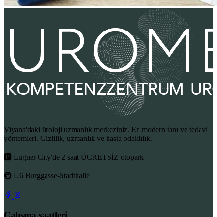
Viyana'daki üroloji uzmanlık merkeziniz. En modern tanı ve tedavi
yöntemleri. Gizlilik, uzmanlık ve hasta odaklılık.
🅿 Lugner City'de 2 saat ÜCRETSİZ otopark
🚇 U6 Burggasse-Stadthalle
Çalışma saatleri