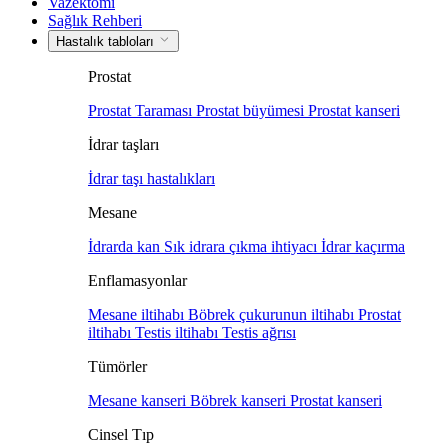
Vazektomi
Sağlık Rehberi
Hastalık tabloları
Prostat
Prostat Taraması
Prostat büyümesi
Prostat kanseri
İdrar taşları
İdrar taşı hastalıkları
Mesane
İdrarda kan
Sık idrara çıkma ihtiyacı
İdrar kaçırma
Enflamasyonlar
Mesane iltihabı
Böbrek çukurunun iltihabı
Prostat
iltihabı
Testis iltihabı
Testis ağrısı
Tümörler
Mesane kanseri
Böbrek kanseri
Prostat kanseri
Cinsel Tıp