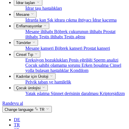
İdrar taşları
İdrar taşı hastalıkları
Mesane
İdrarda kan
Sık idrara çıkma ihtiyacı
İdrar kaçırma
Enflamasyonlar
Mesane iltihabı
Böbrek çukurunun iltihabı
Prostat
iltihabı
Testis iltihabı
Testis ağrısı
Tümörler
Mesane kanseri
Böbrek kanseri
Prostat kanseri
Cinsel Tıp
Ereksiyon bozuklukları
Penis eğriliği
Sperm analizi
Çocuk sahibi olamama sorunu
Erken boşalma
Cinsel
yolla bulaşan hastalıklar
Kondilom
Kadınlar için Üroloji
Pelvik taban ve hamilelik
Çocuk ürolojisi
Yatak ıslatma
Sünnet derisinin daralması
Kriptorşidizm
Randevu al
Change language
TR
DE
TR