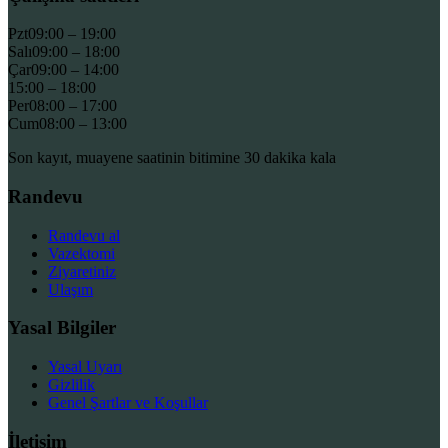
Pzt
09:00 – 19:00
Salı
09:00 – 18:00
Çar
09:00 – 14:00
15:00 – 18:00
Per
08:00 – 17:00
Cum
08:00 – 13:00
Son kayıt, muayene saatinin bitimine 30 dakika kala
Randevu
Randevu al
Vazektomi
Ziyaretiniz
Ulaşım
Yasal Bilgiler
Yasal Uyarı
Gizlilik
Genel Şartlar ve Koşullar
İletişim