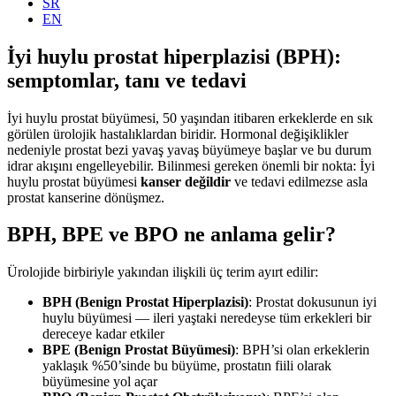
SR
EN
İyi huylu prostat hiperplazisi (BPH):
semptomlar, tanı ve tedavi
İyi huylu prostat büyümesi, 50 yaşından itibaren erkeklerde en sık
görülen ürolojik hastalıklardan biridir. Hormonal değişiklikler
nedeniyle prostat bezi yavaş yavaş büyümeye başlar ve bu durum
idrar akışını engelleyebilir. Bilinmesi gereken önemli bir nokta: İyi
huylu prostat büyümesi
kanser değildir
ve tedavi edilmezse asla
prostat kanserine dönüşmez.
BPH, BPE ve BPO ne anlama gelir?
Ürolojide birbiriyle yakından ilişkili üç terim ayırt edilir:
BPH (Benign Prostat Hiperplazisi)
: Prostat dokusunun iyi
huylu büyümesi — ileri yaştaki neredeyse tüm erkekleri bir
dereceye kadar etkiler
BPE (Benign Prostat Büyümesi)
: BPH’si olan erkeklerin
yaklaşık %50’sinde bu büyüme, prostatın fiili olarak
büyümesine yol açar