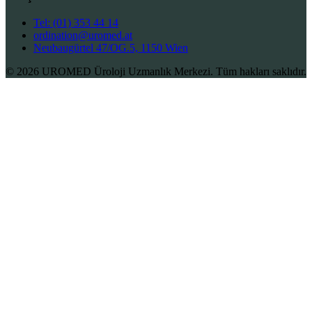
Tel: (01) 353 44 14
ordination@uromed.at
Neubaugürtel 47/OG.5, 1150 Wien
© 2026 UROMED Üroloji Uzmanlık Merkezi. Tüm hakları saklıdır.