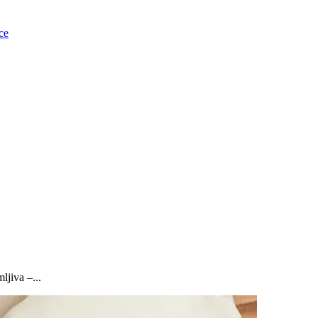
ce
ljiva –...