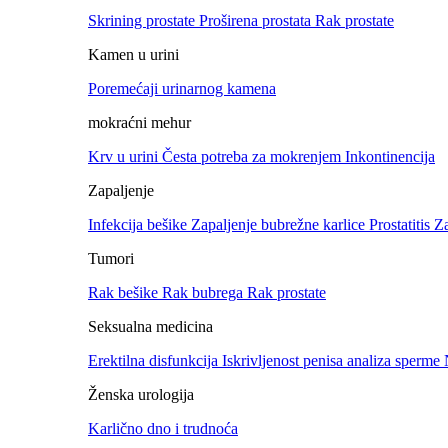
Skrining prostate
Proširena prostata
Rak prostate
Kamen u urini
Poremećaji urinarnog kamena
mokraćni mehur
Krv u urini
Česta potreba za mokrenjem
Inkontinencija
Zapaljenje
Infekcija bešike
Zapaljenje bubrežne karlice
Prostatitis
Za
Tumori
Rak bešike
Rak bubrega
Rak prostate
Seksualna medicina
Erektilna disfunkcija
Iskrivljenost penisa
analiza sperme
Ženska urologija
Karlično dno i trudnoća