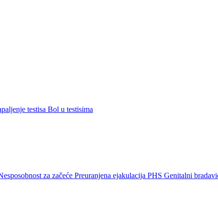
paljenje testisa
Bol u testisima
Nesposobnost za začeće
Preuranjena ejakulacija
PHS
Genitalni bradavi