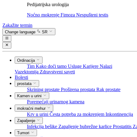
Pedijatrijska urologija
Noćno mokrenje
Fimoza
Nespušteni testis
Zakažite termin
Change language
SR
Ordinacija
Tim
Kako doći tamo
Usluge
Karijere
Nalazi
Vazektomija
Zdravstveni saveti
Bolesti
prostata
Skrining prostate
Proširena prostata
Rak prostate
Kamen u urini
Poremećaji urinarnog kamena
mokraćni mehur
Krv u urini
Česta potreba za mokrenjem
Inkontinencija
Zapaljenje
Infekcija bešike
Zapaljenje bubrežne karlice
Prostatitis
Za
Tumori