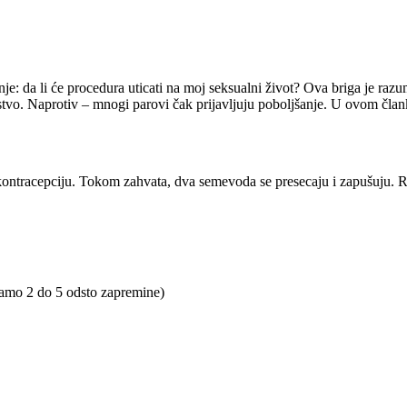
e: da li će procedura uticati na moj seksualni život? Ova briga je razu
stvo. Naprotiv – mnogi parovi čak prijavljuju poboljšanje. U ovom član
kontracepciju. Tokom zahvata, dva semevoda se presecaju i zapušuju. R
 samo 2 do 5 odsto zapremine)