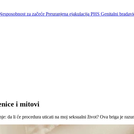
Nesposobnost za začeće
Preuranjena ejakulacija
PHS
Genitalni bradavi
nice i mitovi
: da li će procedura uticati na moj seksualni život? Ova briga je razum