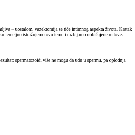
mljiva – uostalom, vazektomija se tiče intimnog aspekta života. Kratak
ku temeljno istražujemo ovu temu i razbijamo uobičajene mitove.
ezultat: spermatozoidi više ne mogu da uđu u spermu, pa oplodnja