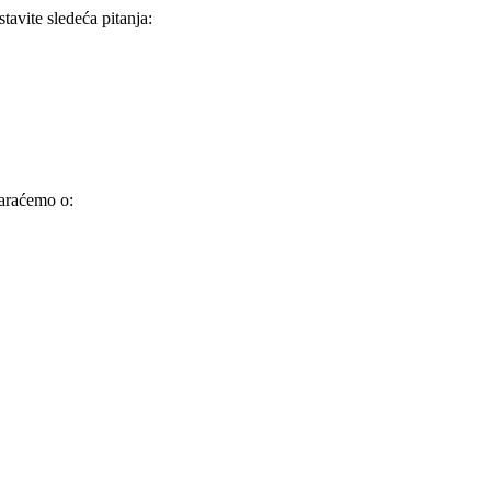
tavite sledeća pitanja:
varaćemo o: