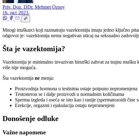
Priv. Doz. DDr. Mehmet Özsoy
16. окт 2023.
Mnogi muškarci koji razmatraju vazektomiju imaju jedno ključno pitanj
odgovor je: vazektomija nema negativan uticaj na seksualno zadovolj
Šta je vazektomija?
Vazektomija je minimalno invazivan hirurški zahvat za trajnu mušku 
više nije moguća.
Šta vazektomija
ne
menja:
Proizvodnja hormona u testisima ostaje potpuno nepromenjena
Testosteron se i dalje proizvodi u normalnim količinama
Sperma izgleda i oseća se isto kao i ranije (spermatozoidi čine
Erekcije, orgazmi i ejakulacija ostaju nepromenjeni
Donošenje odluke
Važne napomene