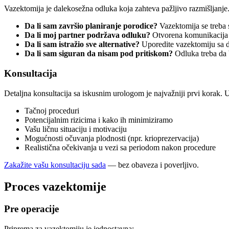
Vazektomija je dalekosežna odluka koja zahteva pažljivo razmišljanje. 
Da li sam završio planiranje porodice?
Vazektomija se treba 
Da li moj partner podržava odluku?
Otvorena komunikacija 
Da li sam istražio sve alternative?
Uporedite vazektomiju sa 
Da li sam siguran da nisam pod pritiskom?
Odluka treba da 
Konsultacija
Detaljna konsultacija sa iskusnim urologom je najvažniji prvi korak
Tačnoj proceduri
Potencijalnim rizicima i kako ih minimiziramo
Vašu ličnu situaciju i motivaciju
Mogućnosti očuvanja plodnosti (npr. krioprezervacija)
Realistična očekivanja u vezi sa periodom nakon procedure
Zakažite vašu konsultaciju sada
— bez obaveza i poverljivo.
Proces vazektomije
Pre operacije
Priprema za vazektomiju je jednostavna: