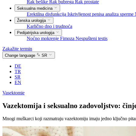
Rak bešike
Rak bubrega
Rak prostate
Seksualna medicina
Erektilna disfunkcija
Iskrivljenost penisa
analiza sperme
Ženska urologija
Karlično dno i trudnoća
Pedijatrijska urologija
Noćno mokrenje
Fimoza
Nespušteni testis
Zakažite termin
Change language
SR
DE
TR
SR
EN
Vasektomie
Vazektomija i seksualno zadovoljstvo: činje
Mnogi muškarci koji razmatraju vazektomiju imaju jedno ključno pitanje