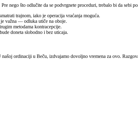
Pre nego što odlučite da se podvrgnete proceduri, trebalo bi da sebi pos
smatrati trajnom, iako je operacija vraćanja moguća.
je važna — odluka utiče na oboje.
drugim metodama kontracepcije.
bude doneta slobodno i bez uticaja.
. U našoj ordinaciji u Beču, izdvajamo dovoljno vremena za ovo. Razgo