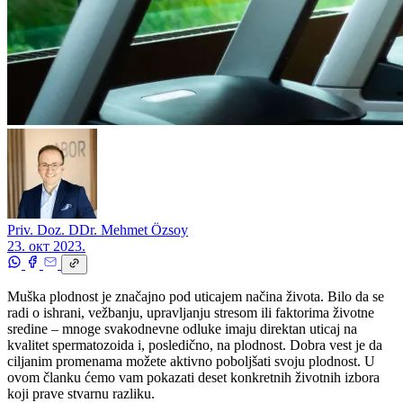
Priv. Doz. DDr. Mehmet Özsoy
23. окт 2023.
Muška plodnost je značajno pod uticajem načina života. Bilo da se
radi o ishrani, vežbanju, upravljanju stresom ili faktorima životne
sredine – mnoge svakodnevne odluke imaju direktan uticaj na
kvalitet spermatozoida i, posledično, na plodnost. Dobra vest je da
ciljanim promenama možete aktivno poboljšati svoju plodnost. U
ovom članku ćemo vam pokazati deset konkretnih životnih izbora
koji prave stvarnu razliku.