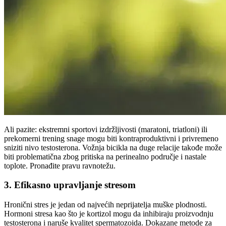
Ali pazite: ekstremni sportovi izdržljivosti (maratoni, triatloni) ili
prekomerni trening snage mogu biti kontraproduktivni i privremeno
sniziti nivo testosterona. Vožnja bicikla na duge relacije takođe može
biti problematična zbog pritiska na perinealno područje i nastale
toplote. Pronađite pravu ravnotežu.
3. Efikasno upravljanje stresom
Hronični stres je jedan od najvećih neprijatelja muške plodnosti.
Hormoni stresa kao što je kortizol mogu da inhibiraju proizvodnju
testosterona i naruše kvalitet spermatozoida. Dokazane metode za