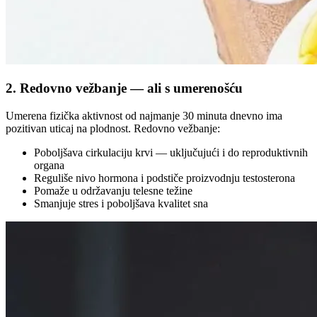
2. Redovno vežbanje — ali s umerenošću
Umerena fizička aktivnost od najmanje 30 minuta dnevno ima
pozitivan uticaj na plodnost. Redovno vežbanje:
Poboljšava cirkulaciju krvi — uključujući i do reproduktivnih
organa
Reguliše nivo hormona i podstiče proizvodnju testosterona
Pomaže u održavanju telesne težine
Smanjuje stres i poboljšava kvalitet sna