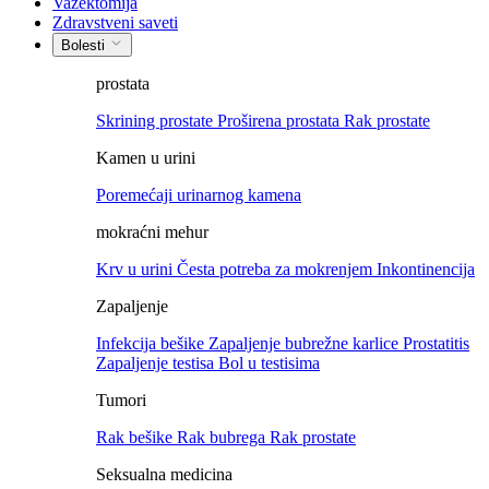
Vazektomija
Zdravstveni saveti
Bolesti
prostata
Skrining prostate
Proširena prostata
Rak prostate
Kamen u urini
Poremećaji urinarnog kamena
mokraćni mehur
Krv u urini
Česta potreba za mokrenjem
Inkontinencija
Zapaljenje
Infekcija bešike
Zapaljenje bubrežne karlice
Prostatitis
Zapaljenje testisa
Bol u testisima
Tumori
Rak bešike
Rak bubrega
Rak prostate
Seksualna medicina