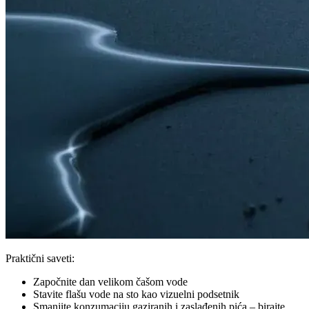
Praktični saveti:
Započnite dan velikom čašom vode
Stavite flašu vode na sto kao vizuelni podsetnik
Smanjite konzumaciju gaziranih i zaslađenih pića – birajte