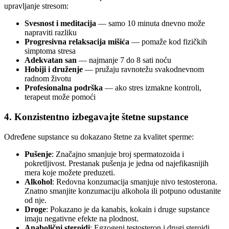
upravljanje stresom:
Svesnost i meditacija
— samo 10 minuta dnevno može
napraviti razliku
Progresivna relaksacija mišića
— pomaže kod fizičkih
simptoma stresa
Adekvatan san
— najmanje 7 do 8 sati noću
Hobiji i druženje
— pružaju ravnotežu svakodnevnom
radnom životu
Profesionalna podrška
— ako stres izmakne kontroli,
terapeut može pomoći
4. Konzistentno izbegavajte štetne supstance
Određene supstance su dokazano štetne za kvalitet sperme:
Pušenje
: Značajno smanjuje broj spermatozoida i
pokretljivost. Prestanak pušenja je jedna od najefikasnijih
mera koje možete preduzeti.
Alkohol
: Redovna konzumacija smanjuje nivo testosterona.
Znatno smanjite konzumaciju alkohola ili potpuno odustanite
od nje.
Droge
: Pokazano je da kanabis, kokain i druge supstance
imaju negativne efekte na plodnost.
Anabolični steroidi
: Egzogeni testosteron i drugi steroidi