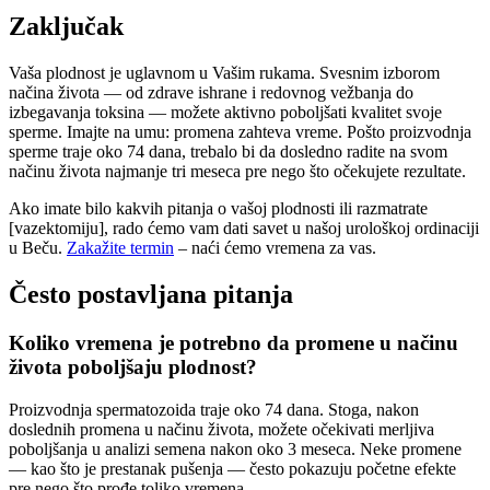
Zaključak
Vaša plodnost je uglavnom u Vašim rukama. Svesnim izborom
načina života — od zdrave ishrane i redovnog vežbanja do
izbegavanja toksina — možete aktivno poboljšati kvalitet svoje
sperme. Imajte na umu: promena zahteva vreme. Pošto proizvodnja
sperme traje oko 74 dana, trebalo bi da dosledno radite na svom
načinu života najmanje tri meseca pre nego što očekujete rezultate.
Ako imate bilo kakvih pitanja o vašoj plodnosti ili razmatrate
[vazektomiju], rado ćemo vam dati savet u našoj urološkoj ordinaciji
u Beču.
Zakažite termin
– naći ćemo vremena za vas.
Često postavljana pitanja
Koliko vremena je potrebno da promene u načinu
života poboljšaju plodnost?
Proizvodnja spermatozoida traje oko 74 dana. Stoga, nakon
doslednih promena u načinu života, možete očekivati merljiva
poboljšanja u analizi semena nakon oko 3 meseca. Neke promene
— kao što je prestanak pušenja — često pokazuju početne efekte
pre nego što prođe toliko vremena.