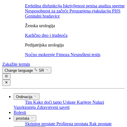
Erektilna disfunkcija
Iskrivljenost penisa
analiza sperme
Nesposobnost za začeće
Preuranjena ejakulacija
PHS
Genitalni bradavice
Ženska urologija
Karlično dno i trudnoća
Pedijatrijska urologija
Noćno mokrenje
Fimoza
Nespušteni testis
Zakažite termin
Change language
SR
Ordinacija
Tim
Kako doći tamo
Usluge
Karijere
Nalazi
Vazektomija
Zdravstveni saveti
Bolesti
prostata
Skrining prostate
Proširena prostata
Rak prostate