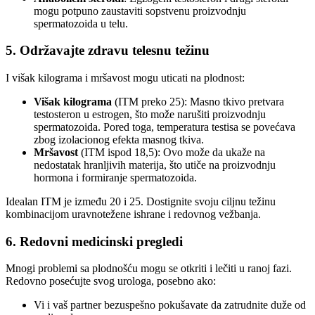
mogu potpuno zaustaviti sopstvenu proizvodnju
spermatozoida u telu.
5. Održavajte zdravu telesnu težinu
I višak kilograma i mršavost mogu uticati na plodnost:
Višak kilograma
(ITM preko 25): Masno tkivo pretvara
testosteron u estrogen, što može narušiti proizvodnju
spermatozoida. Pored toga, temperatura testisa se povećava
zbog izolacionog efekta masnog tkiva.
Mršavost
(ITM ispod 18,5): Ovo može da ukaže na
nedostatak hranljivih materija, što utiče na proizvodnju
hormona i formiranje spermatozoida.
Idealan ITM je između 20 i 25. Dostignite svoju ciljnu težinu
kombinacijom uravnotežene ishrane i redovnog vežbanja.
6. Redovni medicinski pregledi
Mnogi problemi sa plodnošću mogu se otkriti i lečiti u ranoj fazi.
Redovno posećujte svog urologa, posebno ako:
Vi i vaš partner bezuspešno pokušavate da zatrudnite duže od