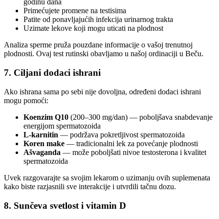
godinu dana
Primećujete promene na testisima
Patite od ponavljajućih infekcija urinarnog trakta
Uzimate lekove koji mogu uticati na plodnost
Analiza sperme pruža pouzdane informacije o vašoj trenutnoj
plodnosti. Ovaj test rutinski obavljamo u našoj ordinaciji u Beču.
7. Ciljani dodaci ishrani
Ako ishrana sama po sebi nije dovoljna, određeni dodaci ishrani
mogu pomoći:
Koenzim Q10
(200–300 mg/dan) — poboljšava snabdevanje
energijom spermatozoida
L-karnitin
— podržava pokretljivost spermatozoida
Koren make
— tradicionalni lek za povećanje plodnosti
Ašvaganda
— može poboljšati nivoe testosterona i kvalitet
spermatozoida
Uvek razgovarajte sa svojim lekarom o uzimanju ovih suplemenata
kako biste razjasnili sve interakcije i utvrdili tačnu dozu.
8. Sunčeva svetlost i vitamin D