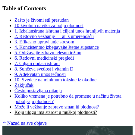
Table of Contents
Zašto je životni stil presudan
10 životnih navika za bolju plodnost
1. Izbalansirana ishrana i ciljani unos hranljivih materija
2. Redovno vežbanje — ali s umerenošću
3. Efikasno upravljanje stresom
4. Konzistentno izbegavajte štetne supstance
5. Održavajte zdravu telesnu težinu
6. Redovni medicinski pregledi
7. Ciljani dodaci ishrani
8. Sunčeva svetlost i vitamin D
9. Adekvatan unos tečnosti
10. Svedete na minimum toksine iz okoline
Zaključak
Često postavljana pitanja
Koliko vremena je potrebno da promene u načinu života
poboljšaju plodnost?
Može li vežbanje zapravo smanjiti plodnost?
Koju ulogu ima starost u muškoj plodnosti?
Nazad na sve objave