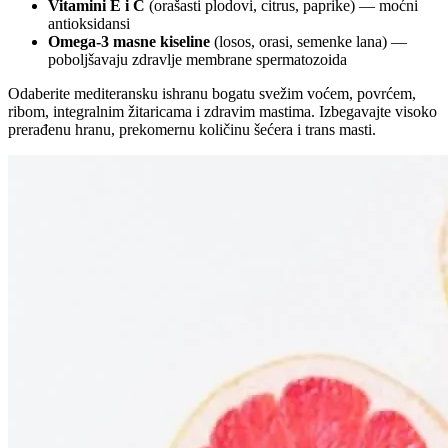
Vitamini E i C
(orašasti plodovi, citrus, paprike) — moćni
antioksidansi
Omega-3 masne kiseline
(losos, orasi, semenke lana) —
poboljšavaju zdravlje membrane spermatozoida
Odaberite mediteransku ishranu bogatu svežim voćem, povrćem,
ribom, integralnim žitaricama i zdravim mastima. Izbegavajte visoko
prerađenu hranu, prekomernu količinu šećera i trans masti.