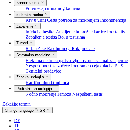
Kamen u urini
Poremećaji urinarnog kamena
mokraćni mehur
Krv u urini
Česta potreba za mokrenjem
Inkontinencija
Zapaljenje
Infekcija bešike
Zapaljenje bubrežne karlice
Prostatitis
Zapaljenje testisa
Bol u testisima
Tumori
Rak bešike
Rak bubrega
Rak prostate
Seksualna medicina
Erektilna disfunkcija
Iskrivljenost penisa
analiza sperme
Nesposobnost za začeće
Preuranjena ejakulacija
PHS
Genitalni bradavice
Ženska urologija
Karlično dno i trudnoća
Pedijatrijska urologija
Noćno mokrenje
Fimoza
Nespušteni testis
Zakažite termin
Change language
SR
DE
TR