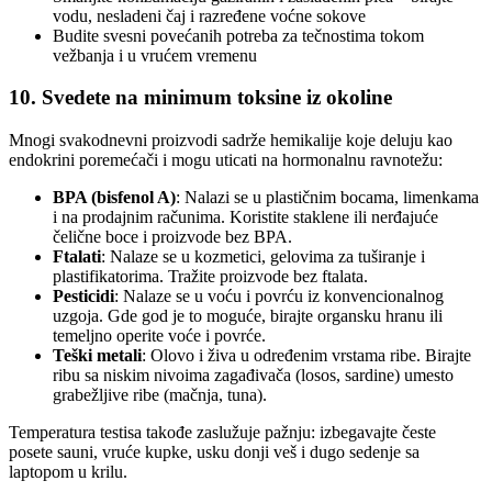
vodu, nesladeni čaj i razređene voćne sokove
Budite svesni povećanih potreba za tečnostima tokom
vežbanja i u vrućem vremenu
10. Svedete na minimum toksine iz okoline
Mnogi svakodnevni proizvodi sadrže hemikalije koje deluju kao
endokrini poremećači i mogu uticati na hormonalnu ravnotežu:
BPA (bisfenol A)
: Nalazi se u plastičnim bocama, limenkama
i na prodajnim računima. Koristite staklene ili nerđajuće
čelične boce i proizvode bez BPA.
Ftalati
: Nalaze se u kozmetici, gelovima za tuširanje i
plastifikatorima. Tražite proizvode bez ftalata.
Pesticidi
: Nalaze se u voću i povrću iz konvencionalnog
uzgoja. Gde god je to moguće, birajte organsku hranu ili
temeljno operite voće i povrće.
Teški metali
: Olovo i živa u određenim vrstama ribe. Birajte
ribu sa niskim nivoima zagađivača (losos, sardine) umesto
grabežljive ribe (mačnja, tuna).
Temperatura testisa takođe zaslužuje pažnju: izbegavajte česte
posete sauni, vruće kupke, usku donji veš i dugo sedenje sa
laptopom u krilu.