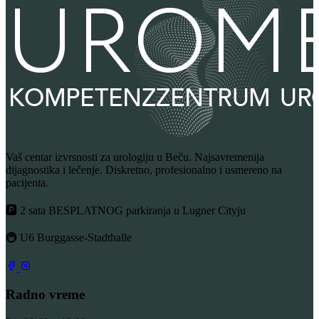
Vaš centar izvrsnosti za urologiju u Beču. Najsavremenija
dijagnostika i lečenje. Diskretno, profesionalno i usmereno na
pacijenta.
🅿 2 sata BESPLATNOG parkiranja u Lugner Cityju
🚇 U6 Burggasse-Stadthalle
Radno vreme