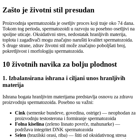
Zašto je životni stil presudan
Proizvodnja spermatozoida je osetljiv proces koji traje oko 74 dana.
Tokom tog perioda, spermatozoidi u razvoju su posebno osetljivi na
spoljne uticaje. Oksidativni stres, nedostatak hranljivih materija,
toplota i zagađivači mogu značajno narušiti kvalitet spermatozoida.
S druge strane, zdrav životni stil može značajno poboljšati broj,
pokretljivost i morfologiju spermatozoida.
10 životnih navika za bolju plodnost
1. Izbalansirana ishrana i ciljani unos hranljivih
materija
Ishrana bogata hranljivim materijama predstavlja osnovu za zdravu
proizvodnju spermatozoida. Posebno su važni:
Cink
(semenke bundeve, govedina, ostrige) — neophodan za
proizvodnju testosterona i formiranje spermatozoida
Folna kiselina
(zeleno lisnato povrće, mahunarke) —
podržava integritet DNK spermatozoida
Selen
(brazilski orasi, riba) — štiti od oksidativnog stresa