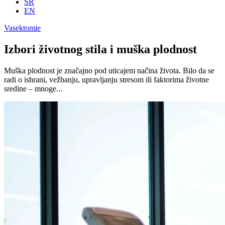
SR
EN
Vasektomie
Izbori životnog stila i muška plodnost
Muška plodnost je značajno pod uticajem načina života. Bilo da se
radi o ishrani, vežbanju, upravljanju stresom ili faktorima životne
sredine – mnoge...