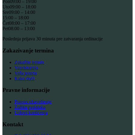
Pon
09:00 – 19:00
Uto
09:00 – 18:00
Sre
09:00 – 14:00
15:00 – 18:00
Čet
08:00 – 17:00
Pet
08:00 – 13:00
Poslednja prijava 30 minuta pre zatvaranja ordinacije
Zakazivanje termina
Zakažite termin
Vazektomija
Vaša poseta
Kako doći
Pravne informacije
Pravno obaveštenje
Zaštita podataka
Uslovi korišćenja
Kontakt