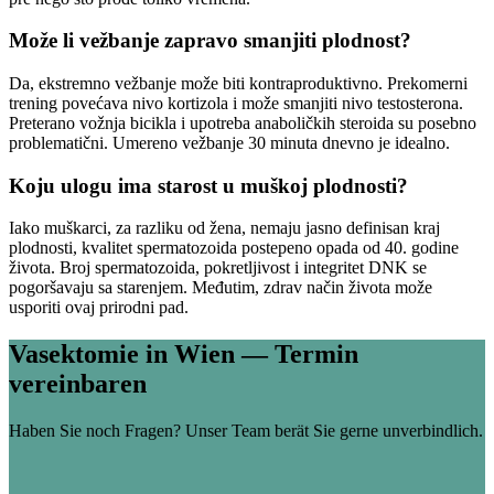
Može li vežbanje zapravo smanjiti plodnost?
Da, ekstremno vežbanje može biti kontraproduktivno. Prekomerni
trening povećava nivo kortizola i može smanjiti nivo testosterona.
Preterano vožnja bicikla i upotreba anaboličkih steroida su posebno
problematični. Umereno vežbanje 30 minuta dnevno je idealno.
Koju ulogu ima starost u muškoj plodnosti?
Iako muškarci, za razliku od žena, nemaju jasno definisan kraj
plodnosti, kvalitet spermatozoida postepeno opada od 40. godine
života. Broj spermatozoida, pokretljivost i integritet DNK se
pogoršavaju sa starenjem. Međutim, zdrav način života može
usporiti ovaj prirodni pad.
Vasektomie in Wien — Termin
vereinbaren
Haben Sie noch Fragen? Unser Team berät Sie gerne unverbindlich.