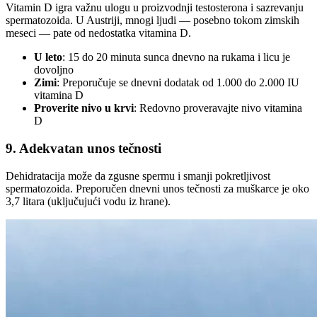
Vitamin D igra važnu ulogu u proizvodnji testosterona i sazrevanju
spermatozoida. U Austriji, mnogi ljudi — posebno tokom zimskih
meseci — pate od nedostatka vitamina D.
U leto
: 15 do 20 minuta sunca dnevno na rukama i licu je
dovoljno
Zimi
: Preporučuje se dnevni dodatak od 1.000 do 2.000 IU
vitamina D
Proverite nivo u krvi
: Redovno proveravajte nivo vitamina
D
9. Adekvatan unos tečnosti
Dehidratacija može da zgusne spermu i smanji pokretljivost
spermatozoida. Preporučen dnevni unos tečnosti za muškarce je oko
3,7 litara (uključujući vodu iz hrane).