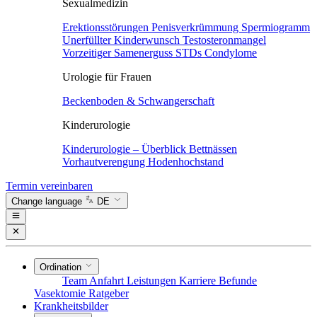
Sexualmedizin
Erektionsstörungen
Penisverkrümmung
Spermiogramm
Unerfüllter Kinderwunsch
Testosteronmangel
Vorzeitiger Samenerguss
STDs
Condylome
Urologie für Frauen
Beckenboden & Schwangerschaft
Kinderurologie
Kinderurologie – Überblick
Bettnässen
Vorhautverengung
Hodenhochstand
Termin vereinbaren
Change language
DE
Ordination
Team
Anfahrt
Leistungen
Karriere
Befunde
Vasektomie
Ratgeber
Krankheitsbilder