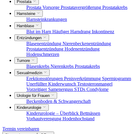
Prostata
Prostata Vorsorge
Prostatavergrößerung
Prostatakrebs
Harnsteine
Harnsteinkrankungen
Harnblase
Blut im Harn
Häufiger Harndrang
Inkontinenz
Entzündungen
Blasenentzündung
Nierenbeckenentzündung
Prostataentzündung
Hodenentzündung
Hodenschmerzen
Tumore
Blasenkrebs
Nierenkrebs
Prostatakrebs
Sexualmedizin
Erektionsstörungen
Penisverkrümmung
Spermiogramm
Unerfüllter Kinderwunsch
Testosteronmangel
Vorzeitiger Samenerguss
STDs
Condylome
Urologie für Frauen
Beckenboden & Schwangerschaft
Kinderurologie
Kinderurologie – Überblick
Bettnässen
Vorhautverengung
Hodenhochstand
Termin vereinbaren