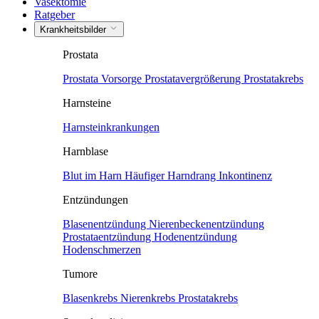
Vasektomie
Ratgeber
Krankheitsbilder
Prostata
Prostata Vorsorge
Prostatavergrößerung
Prostatakrebs
Harnsteine
Harnsteinkrankungen
Harnblase
Blut im Harn
Häufiger Harndrang
Inkontinenz
Entzündungen
Blasenentzündung
Nierenbeckenentzündung
Prostataentzündung
Hodenentzündung
Hodenschmerzen
Tumore
Blasenkrebs
Nierenkrebs
Prostatakrebs