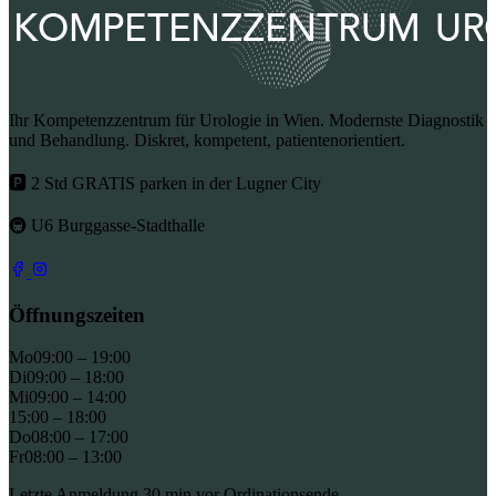
Ihr Kompetenzzentrum für Urologie in Wien. Modernste Diagnostik
und Behandlung. Diskret, kompetent, patientenorientiert.
🅿 2 Std GRATIS parken in der Lugner City
🚇 U6 Burggasse-Stadthalle
Öffnungszeiten
Mo
09:00 – 19:00
Di
09:00 – 18:00
Mi
09:00 – 14:00
15:00 – 18:00
Do
08:00 – 17:00
Fr
08:00 – 13:00
Letzte Anmeldung 30 min vor Ordinationsende